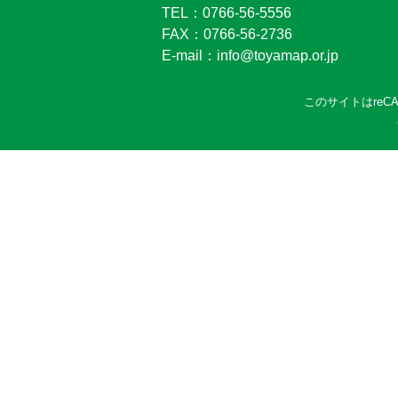
TEL：0766-56-5556
FAX：0766-56-2736
E-mail：info@toyamap.or.jp
このサイトはreC