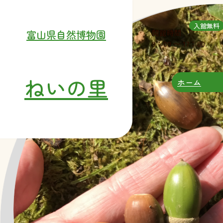
入館無料
開館時間
富山県自然博物園
9：00 〜 17：00
ねいの里
ホーム