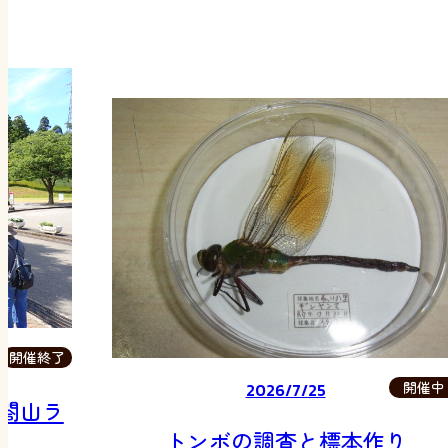
開催中
2026/7/25
開催中
カブトクワガタ展
り