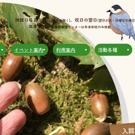
休館日
毎週火曜日
、祝日の翌日
(祝日は除く)
(翌日が土・日曜日の場合
年末年始、
※鳥獣保護センターは年末年始のみ休館
イベント案内
利用案内
活動各種
入館