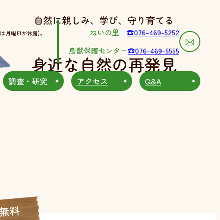
自然に親しみ、学び、守り育てる
、
ねいの里
☎076-469-5252
は月曜日が休館)
鳥獣保護センター
☎076-469-5555
身近な自然の再発見
調査・研究
アクセス
Q&A
無料