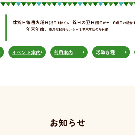
休館日
毎週火曜日
、祝日の翌日
(祝日は除く)
(翌日が土・日曜日の場合
年末年始、
※鳥獣保護センターは年末年始のみ休館
イベント案内
利用案内
活動各種
お知らせ