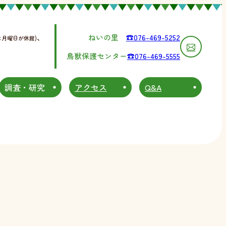
、
ねいの里
☎076-469-5252
は月曜日が休館)
鳥獣保護センター
☎076-469-5555
調査・研究
アクセス
Q&A