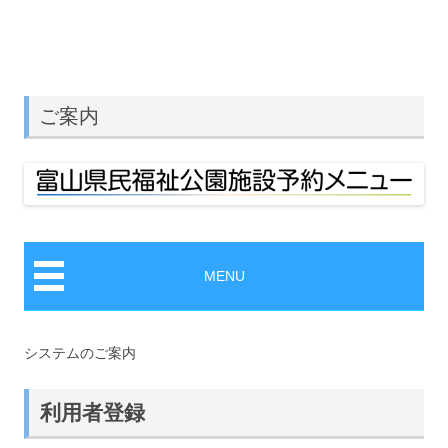
コ
ン
テ
予約システムつなぎサイト
ン
ツ
へ
ス
キ
ご案内
ッ
プ
MENU
システムのご案内
利用者登録